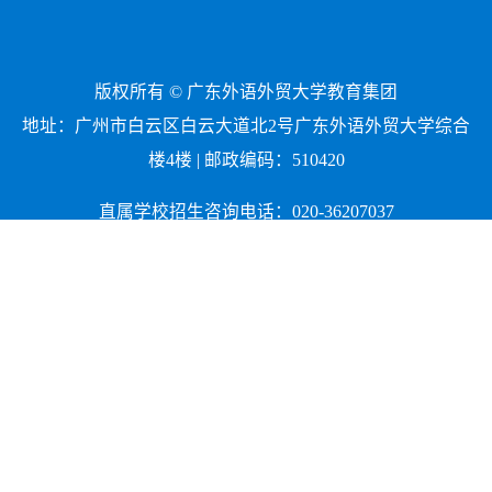
版权所有 © 广东外语外贸大学教育集团
地址：广州市白云区白云大道北2号广东外语外贸大学综合
楼4楼 | 邮政编码：510420
直属学校招生咨询电话：020-36207037
集团成员校招生咨询请联系学校所在地教育局
合作办学咨询电话：020-36207980
电脑
版