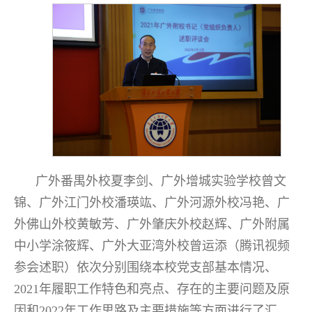
广外番禺外校夏李剑、广外增城实验学校曾文
锦、广外江门外校潘瑛竑、广外河源外校冯艳、广
外佛山外校黄敏芳、广外肇庆外校赵辉、广外附属
中小学涂筱辉、广外大亚湾外校曾运添（腾讯视频
参会述职）依次分别围绕本校党支部基本情况、
2021年履职工作特色和亮点、存在的主要问题及原
因和2022年工作思路及主要措施等方面进行了汇