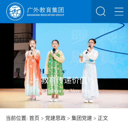
“ 教育传递价值 ”
We Deliver the Very Best
当前位置:
首页
>
党建思政
>
集团党建
> 正文