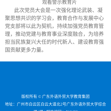
观看警示教育片
此次党员大会是一次强化理论武装、凝
聚思想共识的学习会，教育合作与发展中心
党支部将以此为契机，持续加强党员教育管
理，推动党建与教育事业深度融合，为培养
担当民族复兴大任的时代新人、建设教育强
国贡献更多力量。
版权所有 © 广东外语外贸大学教育集团
地址：广州市白云区白云大道北2号广东外语外贸大学综合