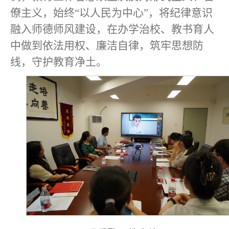
僚主义，始终
“
以
人民为中心
”，将纪律意识
融入师德师风建设，在办学治校、教书育人
中做到依法用权、廉洁自律，筑牢思想防
线，守护教育净土。