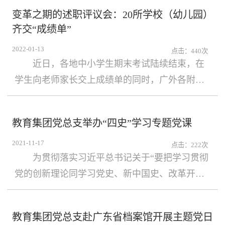
变革之期的述职评议会：20所学校（幼儿园）
齐交“成绩单”
2022-01-13
点击：
440
次
近日，各地中小学生期末考试陆续结束，在
学生向老师家长交上成绩单的同时，广外各附校
（园）的校（园）...
教育集团党总支举办“四史”学习专题党课
2021-11-17
点击：
222
次
​为贯彻落实习近平总书记关于“要把学习贯彻
党的创新理论同学习党史、新中国史、改革开放
史、社会主义...
教育集团党总支赴广东省档案馆开展主题党日