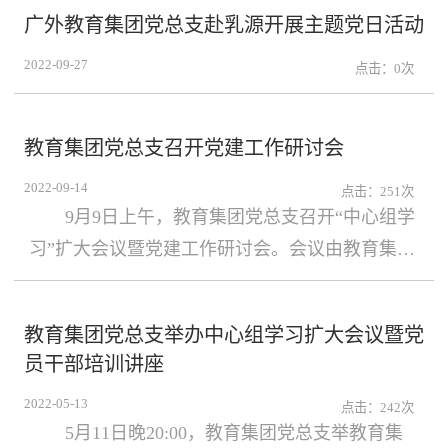
广外教育集团党总支赴乳源开展主题党日活动
2022-09-27
点击：
0
次
教育集团党总支召开党建工作研讨会
2022-09-14
点击：
251
次
9月9日上午，教育集团党总支召开“中心组学
习”扩大会议暨党建工作研讨会。会议由教育集团
党总支书记罗...
教育集团党总支举办中心组学习扩大会议暨党
员干部培训讲座
2022-05-13
点击：
242
次
5月11日晚20:00，教育集团党总支举教育集