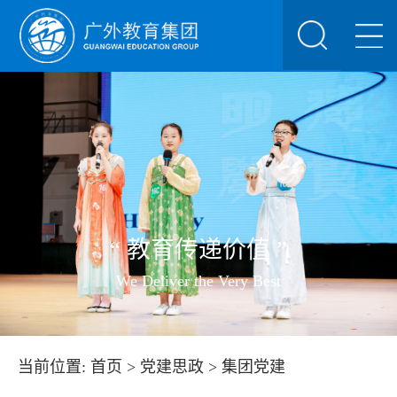
“ 教育传递价值 ”
We Deliver the Very Best
当前位置:
首页
>
党建思政
>
集团党建