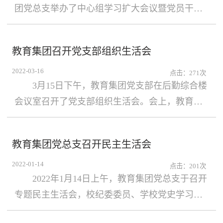
团党总支举办了中心组学习扩大会议暨党员干部
培训讲座，邀请到...
教育集团召开党支部组织生活会
2022-03-16
点击：
271
次
3月15日下午，教育集团党支部在后勤综合楼
会议室召开了党支部组织生活会。会上，教育集
团党总支书记罗海...
教育集团党总支召开民主生活会
2022-01-14
点击：
201
次
​2022年1月14日上午，教育集团党总支于召开
专题民主生活会，校纪委委员、学校党史学习教
育巡回指导组成...