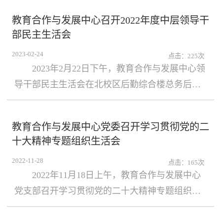
教育合作与发展中心召开2022年度中层领导干
部民主生活会
2023-02-24
点击：
225
次
2023年2月22日下午，教育合作与发展中心领
导干部民主生活会在北校区后勤综合楼总务后勤
部会议室召开。广...
教育合作与发展中心党委召开学习贯彻党的二
十大精神专题组织生活会
2022-11-28
点击：
165
次
2022年11月18日上午，教育合作与发展中心
党支部召开学习贯彻党的二十大精神专题组织生
活会。会议由教育...