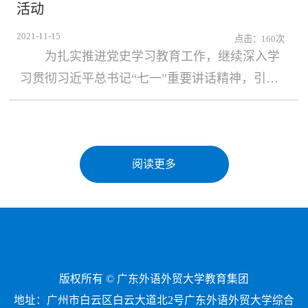
活动
2021-11-15
点击：
160
次
​为扎实推进党史学习教育工作，继续深入学
习贯彻习近平总书记“七一”重要讲话精神，引导
和帮助党员同...
阅读更多
版权所有 © 广东外语外贸大学教育集团
地址：广州市白云区白云大道北2号广东外语外贸大学综合